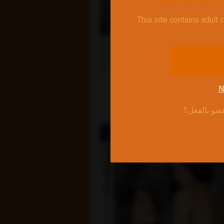
This site contains adult 
متصل
Sofi_Samuel
N
ضو بالفعل؟
متصل
MelissaAndmichel