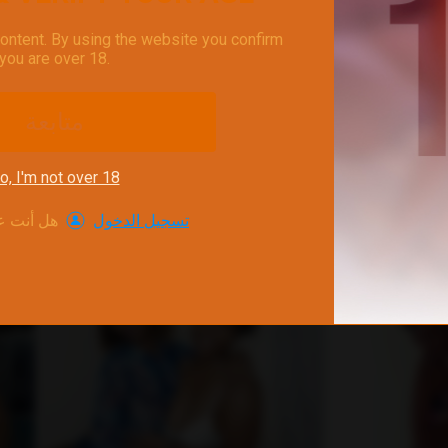
content. By using the website you confirm
غير متصل
غير 
you are over 18.
SANDRAnLEOPORN
ANYANDBIRDMAN
متابعة
o, I'm not over 18
تسجيل الدخول
هل أنت ع
غير متصل
غير 
AmelieAndJames0919