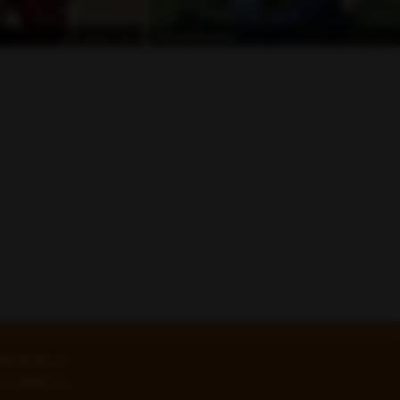
غير متصل
غير متصل
KarinayAmante
شروط الاستخد
18 U.S.C. 2257 بيان 