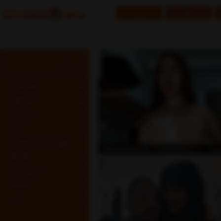
رجال
نساء
Ara
أزواج / مجموعات
جميع الفئات
4
فتاة وفتى
4
بين عرقي
2
أبيض
1
أفضل عارضات الكاميرا
ي
Hannaandnicoo
20-29
3
عارضات جدد
1
30-39
1
لاتيني
1