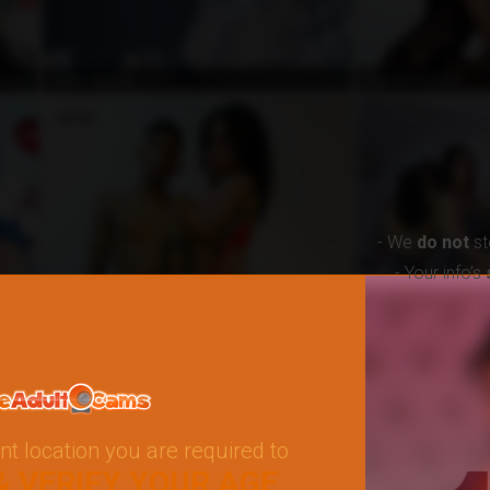
غير متصل
مجان
Dick_Serena
PaulaxRoxanax
- We
do not
st
- Your info’s
غير متصل
غير 
ninfomanosx
DaveyAndRose
nt location you are required to
& VERIFY YOUR AGE