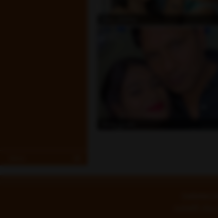
متصل
Cleo_Ashley
متصل
Bmw_green
More
Customer Su
رسائل الاقتحامية