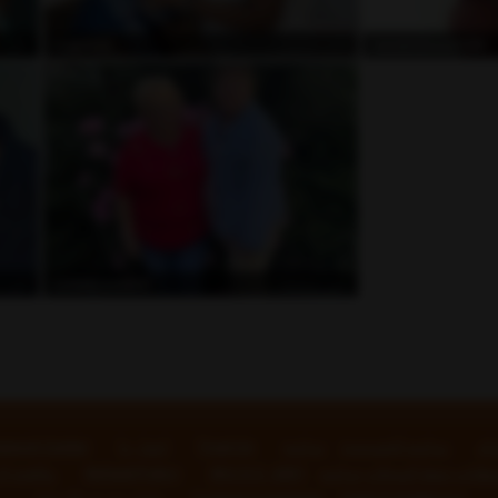
غير متصل
غير 
mapress
sweetvibessh280
غير متصل
غير 
LovesLovessX
ام
سياسة الخصوصية
سياسة
Trust Us
اتصل بنا
pport Center
الامتثال لمتطلبات حفظ السجلات
سياسة
Refund Policy
مكافحة ال