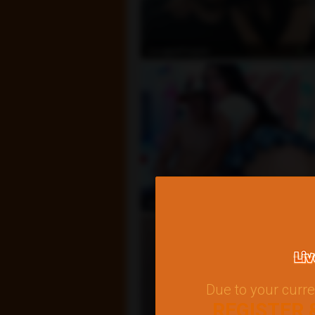
ي
ExtremeCouple
متصل
MelissaandDaniel
Due to your curre
REGISTER 