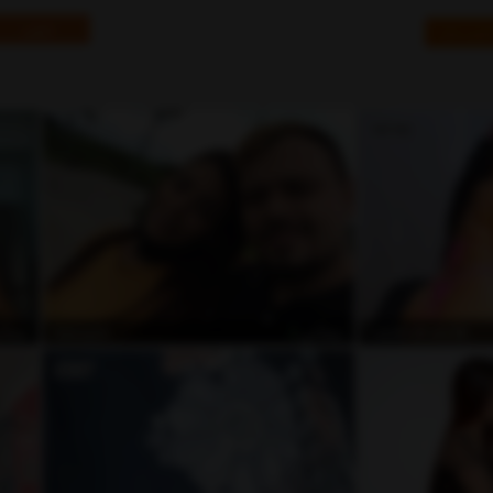
خنثى
نس حية
مجاني
مجان
hanna24
LeoAndKali258